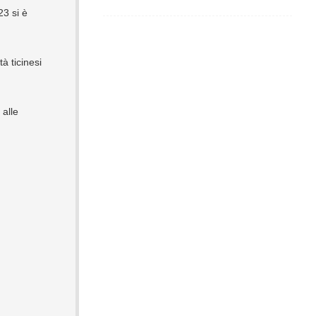
23 si è
à ticinesi
 alle