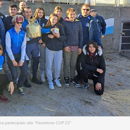
a partecipato alla
“Panettone CUP 23”