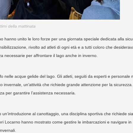
timi della mattinata
o hanno unito le loro forze per una giornata speciale dedicata alla sicu
ibilizzazione, rivolto ad atleti di ogni età e a tutti coloro che desidera
a necessarie per affrontare il lago anche in inverno.
fo nelle acque gelide del lago. Gli atleti, seguiti da esperti e personale
o invernale, un’attività che richiede grande attenzione per la sicurezza
a per garantire l’assistenza necessaria.
to un’introduzione al canottaggio, una disciplina sportiva che richiede sia
tieri Locarno hanno mostrato come gestire le imbarcazioni e navigare in
invernali.