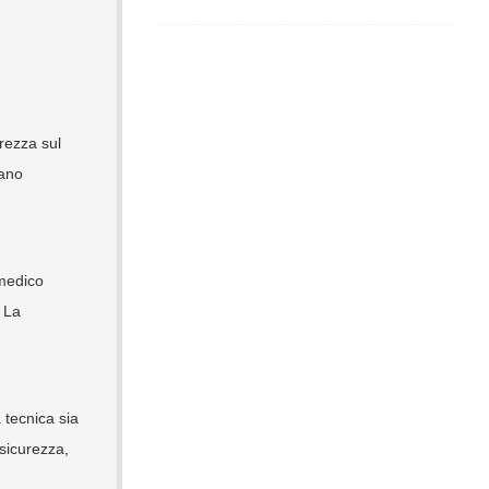
rezza sul
vano
 medico
. La
 tecnica sia
 sicurezza,