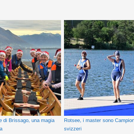
le di Brissago, una magia
Rotsee, i master sono Campion
va
svizzeri