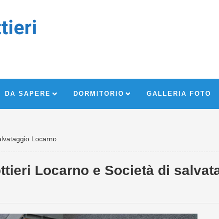
tieri
DA SAPERE
DORMITORIO
GALLERIA FOTO
salvataggio Locarno
ttieri Locarno e Società di salvat